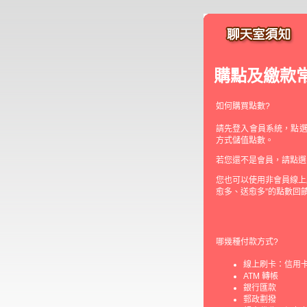
購點及繳款
如何購買點數?
請先登入會員系統，點選
方式儲值點數。
若您還不是會員，請點選
您也可以使用非會員線上
愈多、送愈多”的點數回
哪幾種付款方式?
線上刷卡：信用卡線
ATM 轉帳
銀行匯款
郵政劃撥