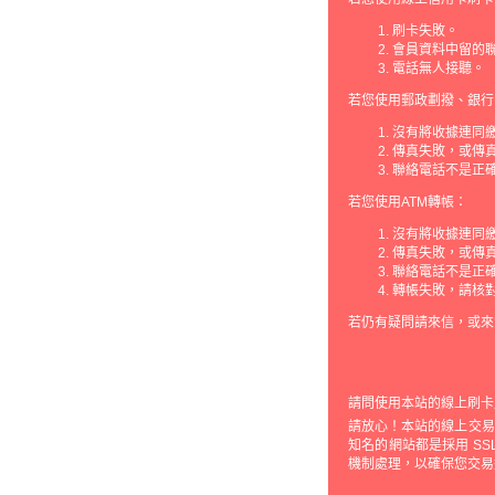
刷卡失敗。
會員資料中留的
電話無人接聽。
若您使用郵政劃撥、銀行
沒有將收據連同
傳真失敗，或傳
聯絡電話不是正
若您使用ATM轉帳：
沒有將收據連同
傳真失敗，或傳
聯絡電話不是正
轉帳失敗，請核
若仍有疑問請來信，或來
請問使用本站的線上刷卡
請放心！本站的線上交易機制
知名的網站都是採用 S
機制處理，以確保您交易