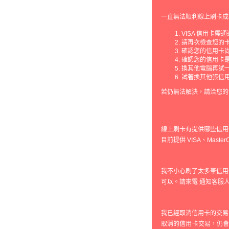
一直無法順利線上刷卡成
VISA 信用卡需
請再次檢查您的
確認您的信用卡
確認您的信用卡
換其他電腦再試
試著換其他張信
若仍無法解決，請洽您的
線上刷卡有提供哪些信用
目前提供 VISA、Maste
我不小心刷了太多筆信用
可以。請來電 通知客服
我已經取消信用卡的交易
取消的信用卡交易，仍