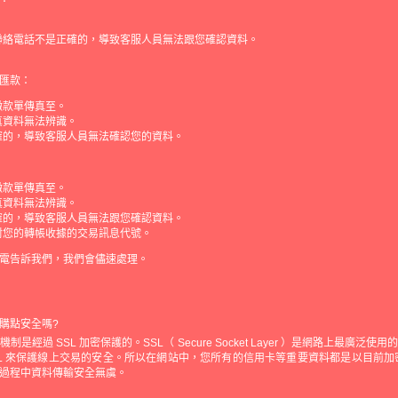
聯絡電話不是正確的，導致客服人員無法跟您確認資料。
匯款：
繳款單傳真至。
真資料無法辨識。
確的，導致客服人員無法確認您的資料。
繳款單傳真至。
真資料無法辨識。
確的，導致客服人員無法跟您確認資料。
對您的轉帳收據的交易訊息代號。
電告訴我們，我們會儘速處理。
購點安全嗎?
是經過 SSL 加密保護的。SSL（ Secure Socket Layer ）是網路上最廣泛
SL 來保護線上交易的安全。所以在網站中，您所有的信用卡等重要資料都是以目前加密等
過程中資料傳輸安全無虞。