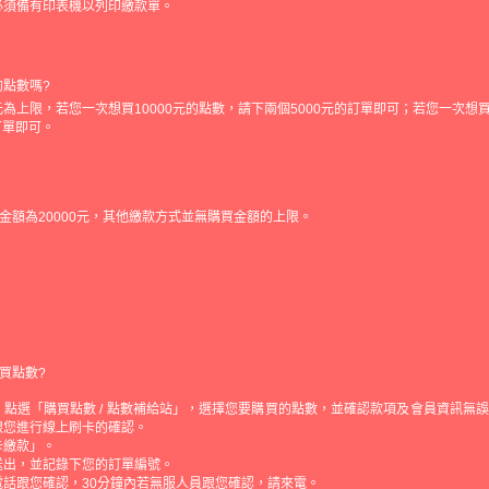
必須備有印表機以列印繳款單。
的點數嗎?
元為上限，若您一次想買10000元的點數，請下兩個5000元的訂單即可；若您一次想買
的訂單即可。
金額為20000元，其他繳款方式並無購買金額的上限。
買點數?
點選「購買點數 / 點數補給站」，選擇您要購買的點數，並確認款項及會員資訊無
跟您進行線上刷卡的確認。
卡繳款」。
送出，並記錄下您的訂單編號。
電話跟您確認，30分鐘內若無服人員跟您確認，請來電。