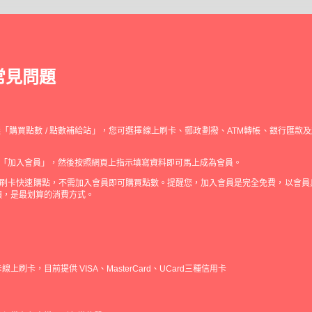
常見問題
「購買點數 / 點數補給站」，您可選擇線上刷卡、郵政劃撥、ATM轉帳、銀行匯款
「加入會員」，然後按照網頁上指示填寫資料即可馬上成為會員。
刷卡快速購點，不需加入會員即可購買點數。提醒您，加入會員是完全免費，以會員
饋，是最划算的消費方式。
上刷卡，目前提供 VISA、MasterCard、UCard三種信用卡