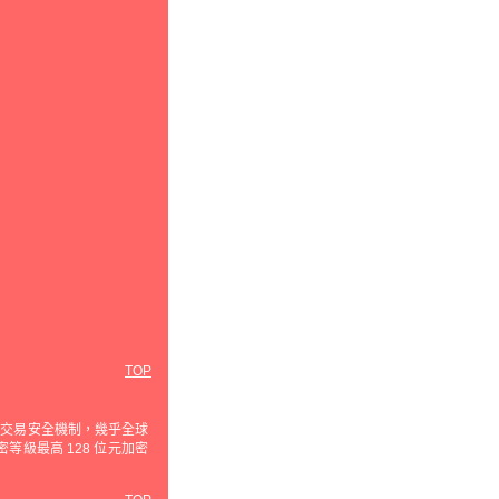
TOP
使用的交易安全機制，幾乎全球
級最高 128 位元加密