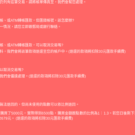
仍列有這筆交易，請將帳單傳真至，我們會幫您處理。
帳、或ATM轉帳匯款，但匯錯帳號，該怎麼辦?
一情況，請您立即跟郵局或銀行聯絡。
帳、或ATM轉帳匯款，可以取消交易嗎?
料，我們會將該筆款項退還至您的帳戶中。(退還的款項將扣除30元匯款手續費)
以取消交易嗎?
我們會儘速處理。(退還的款項將扣除30元匯款手續費)
無法退回的，但尚未使用的點數可以依比例退回。
買了5000元，實際得到6500點，購買金額跟點數的比例為1：1.3。若您日後剩下360
退回2679元。 (退還的款項將扣除30元匯款手續費)