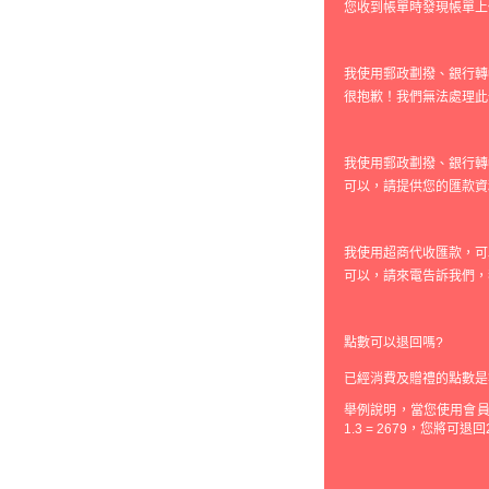
您收到帳單時發現帳單上
我使用郵政劃撥、銀行轉
很抱歉！我們無法處理此
我使用郵政劃撥、銀行轉
可以，請提供您的匯款資
我使用超商代收匯款，可
可以，請來電告訴我們，
點數可以退回嗎?
已經消費及贈禮的點數是
舉例說明，當您使用會員購
1.3 = 2679，您將可