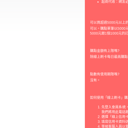
超商代收：網友
可以買超過5000元以上
可以。購點單筆以5000
5000元跟1個1000元
購點金額有上限嗎?
除線上刷卡每日最高購點
點數有使用期限嗎?
沒有。
如何使用「線上刷卡」購
先登入會員系統，
我們將用此電話
選擇「線上信用
填寫信用卡資料
等候客服人員以