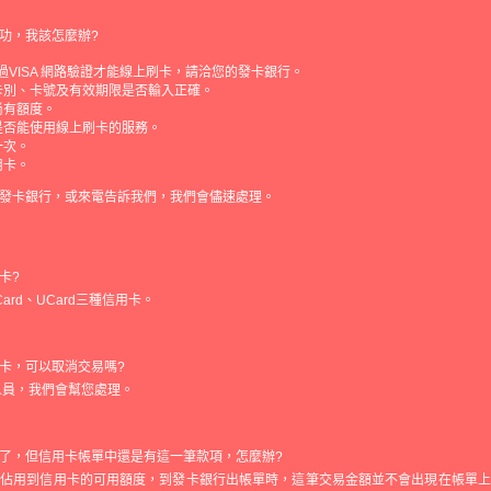
功，我該怎麼辦?
通過VISA 網路驗證才能線上刷卡，請洽您的發卡銀行。
卡別、卡號及有效期限是否輸入正確。
尚有額度。
是否能使用線上刷卡的服務。
一次。
用卡。
發卡銀行，或來電告訴我們，我們會儘速處理。
卡?
rCard、UCard三種信用卡。
卡，可以取消交易嗎?
人員，我們會幫您處理。
了，但信用卡帳單中還是有這一筆款項，怎麼辦?
會佔用到信用卡的可用額度，到發卡銀行出帳單時，這筆交易金額並不會出現在帳單上