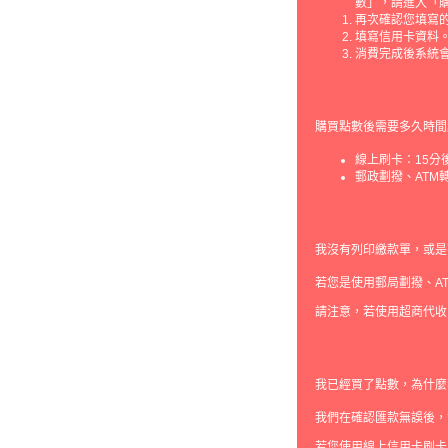
數」，請進入「購
再次確認您填寫
填寫信用卡資料
消費完成後系統
購買點數後需要多久時間
線上刷卡：15
郵政劃撥、ATM
我沒有列印繳款單，或是
若您是使用郵局劃撥、A
請注意，若使用超商代收
我已經買了點數，為什麼
我們在確認匯款無誤後，
若您使用線上信用卡刷卡