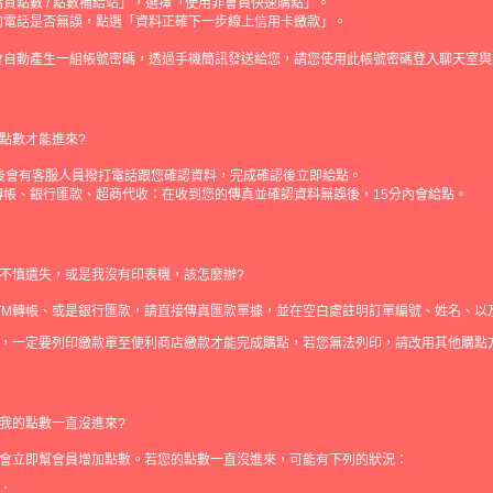
買點數 / 點數補給站」，選擇「使用非會員快速購點」。
的電話是否無誤，點選「資料正確下一步線上信用卡繳款」。
。
會自動產生一組帳號密碼，透過手機簡訊發送給您，請您使用此帳號密碼登入聊天室與
點數才能進來?
分後會有客服人員撥打電話跟您確認資料，完成確認後立即給點。
轉帳、銀行匯款、超商代收：在收到您的傳真並確認資料無誤後，15分內會給點。
不慎遺失，或是我沒有印表機，該怎麼辦?
TM轉帳、或是銀行匯款，請直接傳真匯款單據，並在空白處註明訂單編號、姓名、以
，一定要列印繳款單至便利商店繳款才能完成購點，若您無法列印，請改用其他購點
我的點數一直沒進來?
會立即幫會員增加點數。若您的點數一直沒進來，可能有下列的狀況：
：