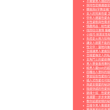
不需要男人抽送的
保持性慾維護器官
蝶振與8字舞並稱
女人的完美性愛 
中年人適當性愛永
女性姿態與性需求
情趣用品：給性愛
找回往日激情 偏
小技巧 保濕女性
失控走火用力狂吻
讓女人欲罷不能的
性交中，當她向後
怎樣讓男人更瘋狂
怎樣愛撫女人的私
女角鬥士的愛欲傳
男人學會善用專利
給男人最high的
四種出人意料的接
學習這些性愛技巧
插入式性愛也可如
與處女做愛的秘訣
陰道快感的性愛技
銷魂十招 性愛更
高潮要一步步來實
教你延遲射精的秘
怎樣令男人衝撞更
獲得更美妙的高潮