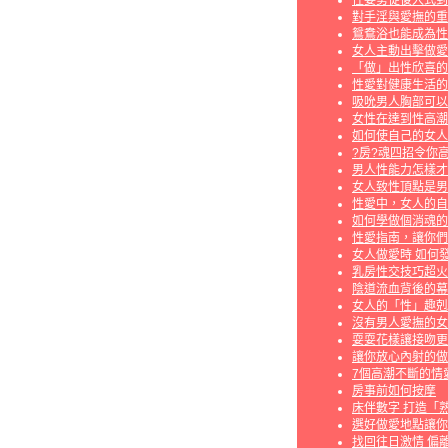
性姿勢從後入式到
對手淫與愛撫的重
鴛鴦浴也能成為性
女人主動出擊做愛
「做」出性欣喜的
性愛對健康生活的
吸吮男人胸部可以
女性在達到性高潮
如何使自己的女人
?房?魂四招令你高
男人性能力怎樣才
女人致性頂點是男
性愛中，女人的自
如何學做個消魂的
性愛指南，讓你們
女人做愛時 如何
乳房性交技巧超火
陰道流血背後的幕
女人的「性」趣剋
沒有男人愛撫的女
耍耍花樣讓接吻更
讓你放心內射的做
7個高潮不斷的情
房事前如何按摩
床伴數字 打造「
選好做愛地點讓你
找回往日激情 偏