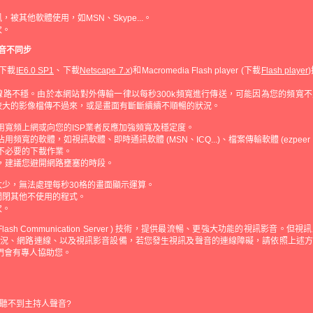
。
被其他軟體使用，如MSN、Skype...。
次。
聲音不同步
下載
IE6.0 SP1
、下載
Netscape 7.x
)和Macromedia Flash player (下載
Flash player
。
線路不穩。由於本網站對外傳輸一律以每秒300k頻寬進行傳送，可能因為您的頻寬
較大的影像檔傳不過來，或是畫面有斷斷續續不順暢的狀況。
用寬頻上網或向您的ISP業者反應加強頻寬及穩定度。
用頻寬的軟體，如視訊軟體、即時通訊軟體 (MSN、ICQ...)、檔案傳輸軟體 (ezpeer、edo
不必要的下載作業。
，建議您避開網路壅塞的時段。
太少，無法處理每秒30格的畫面顯示運算。
關閉其他不使用的程式。
次。
lash Communication Server ) 技術，提供最流暢、更強大功能的視訊影音
狀況、網路連線、以及視訊影音設備，若您發生視訊及聲音的連線障礙，請依照上述方
我們會有專人協助您。
聽不到主持人聲音?