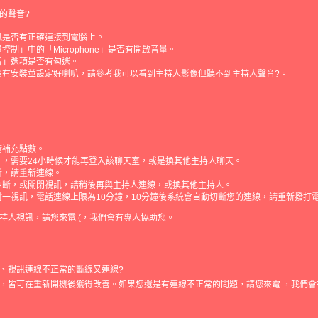
的聲音?
風是否有正確連接到電腦上。
制」中的「Microphone」是否有開啟音量。
音」選項是否有勾選。
沒有安裝並設定好喇叭，請參考我可以看到主持人影像但聽不到主持人聲音?。
請補充點數。
」，需要24小時候才能再登入該聊天室，或是換其他主持人聊天。
斷，請重新連線。
中斷，或關閉視訊，請稍後再與主持人連線，或換其他主持人。
一視訊，電話連線上限為10分鐘，10分鐘後系統會自動切斷您的連線，請重新撥打
持人視訊，請您來電 (，我們會有專人協助您。
、視訊連線不正常的斷線又連線?
，皆可在重新開機後獲得改善。如果您還是有連線不正常的問題，請您來電 ，我們會