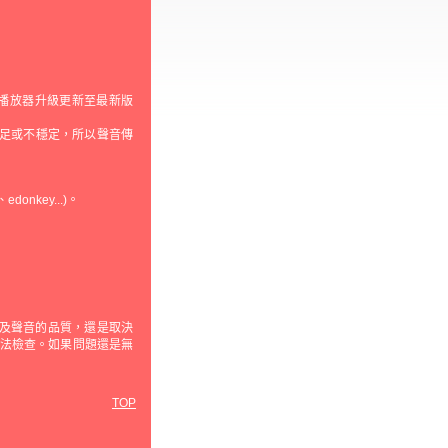
)播放器升級更新至最新版
不足或不穩定，所以聲音傳
nkey...)。
。但視訊及聲音的品質，還是取決
法檢查。如果問題還是無
TOP