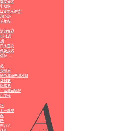
做愛姿勢
多喝水
“口交兩大絕技”
怎麼來的
葆年輕
添加色彩
離式性愛
私處
口水直流
做愛技巧
仰時…
處
授秘法
動作讓她天崩地裂
超常刺激!
吻高招
，高潮無極限
此美妙
巧
上一層樓
現
訣
有力？
感覺