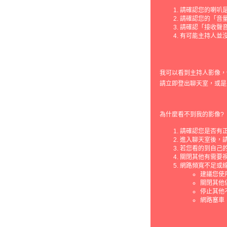
請確認您的喇叭
請確認您的「音
請確認「接收聲
有可能主持人並
我可以看到主持人影像，
請立即登出聊天室，或是
為什麼看不到我的影像?
請確認您是否有
進入聊天室後，
若您看的到自己
關閉其他有需要視訊
網路頻寬不足或
建議您使
關閉其他佔
停止其他
網路塞車