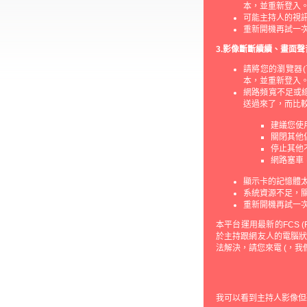
本，並重新登入
可能主持人的視訊，
重新開機再試一
3.影像斷斷續續、畫面
請將您的瀏覽器(
本，並重新登入
網路頻寬不足或
送過來了，而比
建議您使
關閉其他佔
停止其他
網路塞車
顯示卡的記憶體
系統資源不足，
重新開機再試一
本平台運用最新的FCS (F
於主持跟網友人的電腦
法解決，請您來電 (，
我可以看到主持人影像但