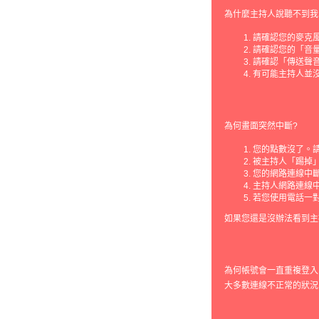
為什麼主持人說聽不到我
請確認您的麥克
請確認您的「音量控
請確認「傳送聲
有可能主持人並
為何畫面突然中斷?
您的點數沒了。
被主持人「踢掉
您的網路連線中
主持人網路連線
若您使用電話一對
如果您還是沒辦法看到主
為何帳號會一直重複登入
大多數連線不正常的狀況