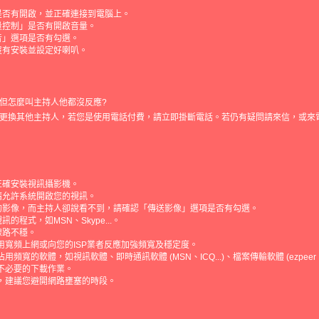
是否有開啟，並正確連接到電腦上。
量控制」是否有開啟音量。
音」選項是否有勾選。
沒有安裝並設定好喇叭。
但怎麼叫主持人他都沒反應?
更換其他主持人，若您是使用電話付費，請立即掛斷電話。若仍有疑問請來信，或來
正確安裝視訊攝影機。
請允許系統開啟您的視訊。
的影像，而主持人卻說看不到，請確認「傳送影像」選項是否有勾選。
的程式，如MSN、Skype...。
線路不穩。
用寬頻上網或向您的ISP業者反應加強頻寬及穩定度。
用頻寬的軟體，如視訊軟體、即時通訊軟體 (MSN、ICQ...)、檔案傳輸軟體 (ezpeer、edo
不必要的下載作業。
，建議您避開網路壅塞的時段。