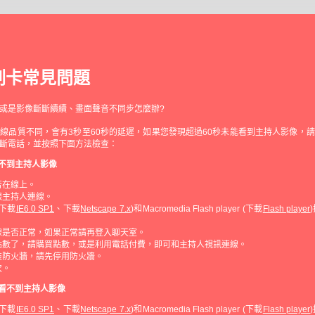
刷卡常見問題
或是影像斷斷續續、畫面聲音不同步怎麼辦?
線品質不同，會有3秒至60秒的延遲，如果您發現超過60秒未能看到主持人影像，
斷電話，並按照下面方法檢查：
看不到主持人影像
否在線上。
跟主持人連線。
下載
IE6.0 SP1
、下載
Netscape 7.x
)和Macromedia Flash player (下載
Flash player
。
線是否正常，如果正常請再登入聊天室。
點數了，請購買點數，或是利用電話付費，即可和主持人視訊連線。
裝防火牆，請先停用防火牆。
次。
但看不到主持人影像
下載
IE6.0 SP1
、下載
Netscape 7.x
)和Macromedia Flash player (下載
Flash player