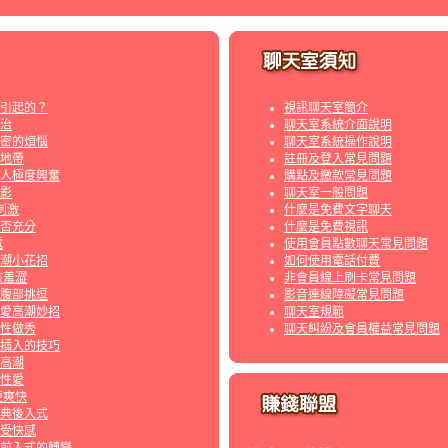
引起的？
視訊聊天室簡介
治
聊天室系統介面說明
密的煩惱
聊天室系統操作說明
地帶
註冊及登入常見問題
人極度興奮
購點及繳款常見問題
影
聊天室一般問題
刺激
什麼是免費文字聊天
否充分
什麼是免費視訊
電
使用會員點數聊天常見問題
潮小花招
如何使用電話付費
該羞澀
非會員線上刷卡常見問題
腹部挑逗
影音連線障礙常見問題
愛高潮妙招
聊天室規範
?性做秀
聊天糾紛及會員權益常見問題
插入的技巧
高潮
性愛
更爽快
典後入式
受快感