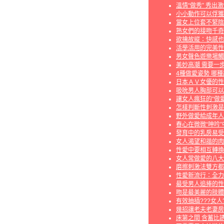
溫情“做秀” 秀出
小小動作可以俘獲
當女上位套不緊陰
熟女們的接吻千奇
欲擒故縱：快感也
活學活用的完美性
男女聲色遊樂場觸
美妙高潮 需要一
4種做愛姿勢 哪
日本ＡＶ女優的性
吸吮男人胸部可以
讓女人瘋狂的“做愛
怎樣判斷性刺激是
野外做愛給成年人
春心在微微“呻吟”
發育中的乳房易受
女人渴望和諧的肉
性愛中要相互轉換
女人常做愛的八大
磨擦刺激法雙方都
性愛新流行：全力
最受男人追捧的性
吻是最美麗的肢體
有效抽插???女人
幾招讓老夫老妻房
床第之間 含蓄比