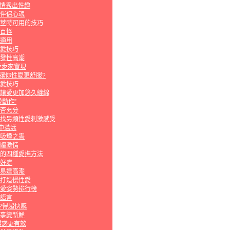
激情秀出性趣
伴侶心魂
莖時可用的技巧
百怪
適用
愛技巧
發性高潮
步步來實現
種讓你性愛更舒服?
愛技巧
讓愛更加悠久纏綿
動作”
否充分
找另類性愛刺激感受
中蕩漾
吸煙之害
體激情
的四種愛撫方法
好處
易達高潮
打造慢性愛
愛姿勢排行榜
語言
?得超快感
事變新鮮
誘惑更有效