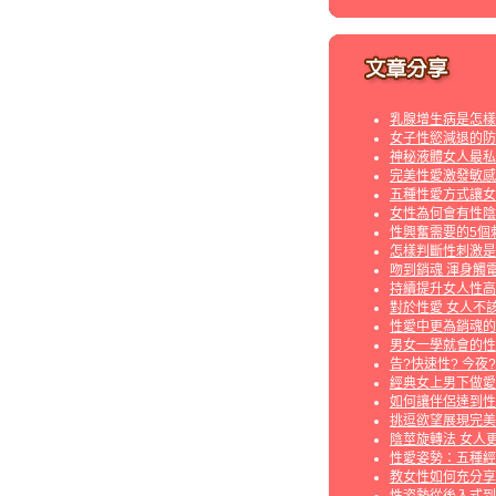
乳腺增生病是怎樣
女子性慾減退的防
神秘液體女人最私
完美性愛激發敏感
五種性愛方式讓女
女性為何會有性陰
性興奮需要的5個
怎樣判斷性刺激是
吻到銷魂 渾身觸
持續提升女人性高
對於性愛 女人不
性愛中更為銷魂的
男女一學就會的性
告?快速性? 今夜
經典女上男下做愛
如何讓伴侶達到性
挑逗欲望展現完美
陰莖旋轉法 女人
性愛姿勢：五種經
教女性如何充分享