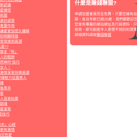
前入式的轉變
什麼是賺錢聯盟?
新認識
愛捷徑
申請加盟會員完全免費，只要您擁有自
前戲
銷，並且年齡已過20歲，我們都歡迎
美妙感受
您會有專屬的網站網址及行銷資料，只
重要作用
技術，即可創造令人意想不到的利潤業
讓愛更加悠久纏綿
詳細資料請按
賺錢聯盟
的明顯特徵
常常達到高潮
潮??
算走「熊」
人的粗野
然呻吟“技巧
女人！
激情享受快樂高潮
發揮魅力征服男人
辣
後黑手
星
人容易枯萎
銷魂
愛姿勢
愛技巧
熟女」心經
更有激情
離式性愛